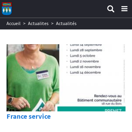
Aller au contenu principal
Accueil
>
Actualites
>
Actualités
France service