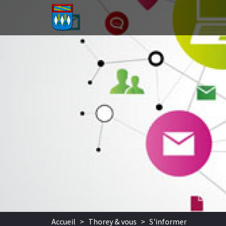
Aller au contenu principal
Accueil
>
Thorey & vous
>
S'informer