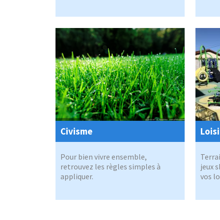
Civisme
Lois
Pour bien vivre ensemble,
Terra
retrouvez les règles simples à
jeux s
appliquer.
vos lo