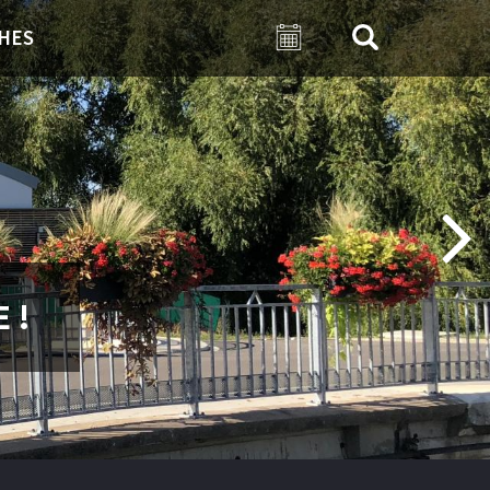
HES
 !