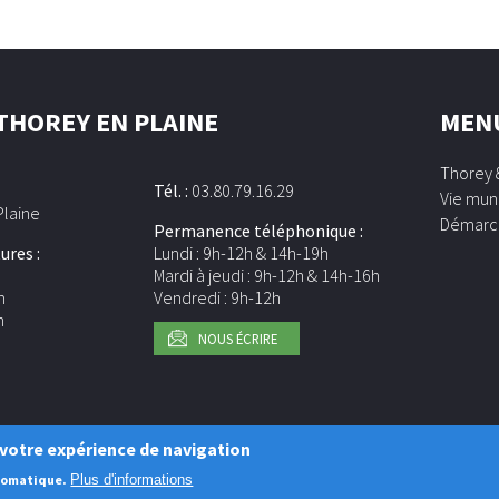
 THOREY EN PLAINE
MEN
Thorey 
Tél. :
03.80.79.16.29
Vie mun
Plaine
Démarc
Permanence téléphonique :
ures :
Lundi : 9h-12h & 14h-19h
h
Mardi à jeudi : 9h-12h & 14h-16h
h
Vendredi : 9h-12h
h
NOUS ÉCRIRE
© Copyright 2018 THOREY EN PLAINE - Tous droits réservés
r votre expérience de navigation
Mentions légales
utomatique.
Plus d'informations