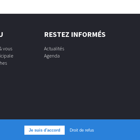
U
RESTEZ INFORMÉS
& vous
Actualités
icipale
Agenda
hes
Je suis d'accord
Droit de refus