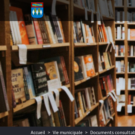
Aller au contenu principal
Accueil
>
Vie municipale
>
Documents consultab