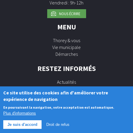
Vendredi : 9h-12h
NOUS ÉCRIRE
MENU
Thorey & vous
Vie municipale
Démarches
RESTEZ INFORMÉS
Actualités
Agenda
Ce site utilise des cookies afin d'améliorer votre
expérience de navigation
En poursuivant la navigation, votre acceptation est automatique.
Plus d'informations
© Copyright 2018 THOREY EN PLAINE - Tous droits réservés
Mentions légales
Je suis d'accord
Droit de refus