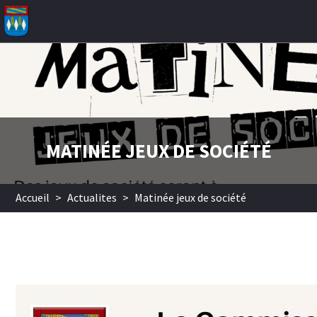
Aller au contenu principal
MATINÉE JEUX DE SOCIÉTÉ
Accueil
>
Actualites
>
Matinée jeux de société