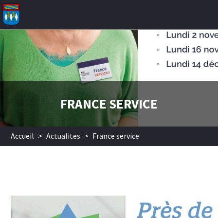
Aller au contenu principal
FRANCE SERVICE
Accueil
>
Actualites
>
France service