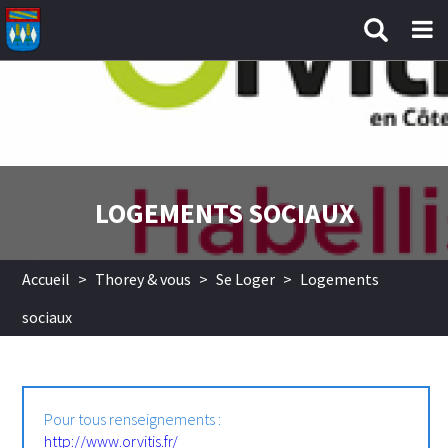
Aller au contenu principal
LOGEMENTS SOCIAUX
Accueil
>
Thorey & vous
>
Se Loger
>
Logements
sociaux
Pour tous renseignements :
http://www.orvitis.fr/