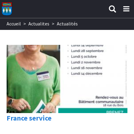
Aller au contenu principal
Accueil
>
Actualites
>
Actualités
France service