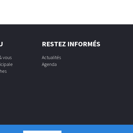
U
RESTEZ INFORMÉS
& vous
Actualités
icipale
Agenda
hes