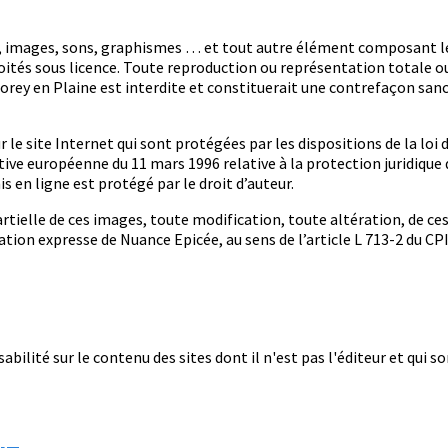
es, images, sons, graphismes … et tout autre élément composant le 
ités sous licence. Toute reproduction ou représentation totale ou 
Thorey en Plaine est interdite et constituerait une contrefaçon sanc
le site Internet qui sont protégées par les dispositions de la loi 
ective européenne du 11 mars 1996 relative à la protection juridiqu
s en ligne est protégé par le droit d’auteur.
tielle de ces images, toute modification, toute altération, de ces
ation expresse de Nuance Epicée, au sens de l’article L 713-2 du CPI
bilité sur le contenu des sites dont il n'est pas l'éditeur et qui so