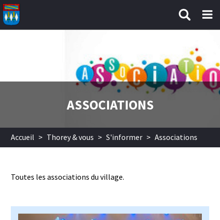
Aller au contenu principal
ASSOCIATIONS
Accueil
>
Thorey & vous
>
S'informer
>
Associations
Toutes les associations du village.