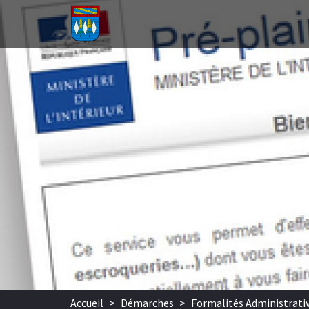
Aller au contenu principal
Accueil
>
Démarches
>
Formalités Administrati