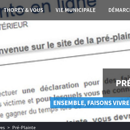
THOREY & VOUS
VIE MUNICIPALE
DÉMARC
PR
ENSEMBLE, FAISONS VIVRE
ves
>
Pré-Plainte